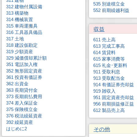
311 建物
535 別途積立金
312 建物付属設備
552 前期繰越利益
313 構築物
314 機械装置
315 車両運搬具
収益
316 工具器具備品
317 土地
611 売上高
318 建設仮勘定
613 完成工事高
319 少額資産
614 賃貸料
329 減価償却累計額
615 家事消費等
351 電話加入権
615 礼金･更新料
352 無形固定資産
911 受取利息
361 投資有価証券
913 受取配当金
362 出資金
914 有価証券売却益
363 長期貸付金
919 雑収入
373 長期前払費用
951 固定資産売却益
374 差入保証金
956 前期損益修正益
375 保険積立金
612 製品売上高
376 税法繰延資産
392 繰延資産
はじめに2
その他