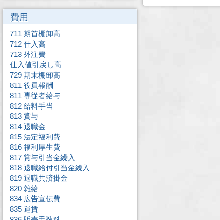
費用
711 期首棚卸高
712 仕入高
713 外注費
仕入値引戻し高
729 期末棚卸高
811 役員報酬
811 専従者給与
812 給料手当
813 賞与
814 退職金
815 法定福利費
816 福利厚生費
817 賞与引当金繰入
818 退職給付引当金繰入
819 退職共済掛金
820 雑給
834 広告宣伝費
835 運賃
836 販売手数料