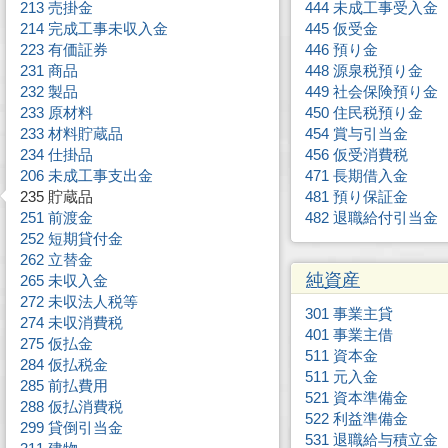
213 売掛金
444 未成工事受入金
214 完成工事未収入金
445 仮受金
223 有価証券
446 預り金
231 商品
448 源泉税預り金
232 製品
449 社会保険預り金
233 原材料
450 住民税預り金
233 材料貯蔵品
454 賞与引当金
234 仕掛品
456 仮受消費税
206 未成工事支出金
471 長期借入金
235 貯蔵品
481 預り保証金
251 前渡金
482 退職給付引当金
252 短期貸付金
262 立替金
純資産
265 未収入金
272 未収法人税等
301 事業主貸
274 未収消費税
401 事業主借
275 仮払金
511 資本金
284 仮払税金
511 元入金
285 前払費用
521 資本準備金
288 仮払消費税
522 利益準備金
299 貸倒引当金
531 退職給与積立金